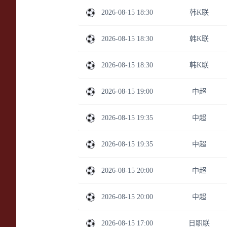
2026-08-15 18:30
韩K联
2026-08-15 18:30
韩K联
2026-08-15 18:30
韩K联
2026-08-15 19:00
中超
2026-08-15 19:35
中超
2026-08-15 19:35
中超
2026-08-15 20:00
中超
2026-08-15 20:00
中超
2026-08-15 17:00
日职联