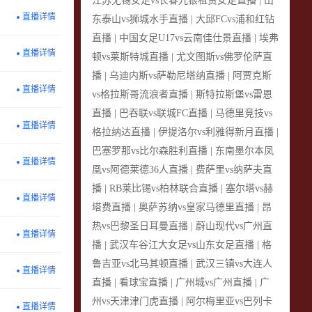
江苏无锡女足vs长春九银租赁女足直播
|
山
直播详情
东泰山vs狮城水手直播
|
大邱FCvs浦和红钻
直播
|
中国女足U17vs云南佳仕景直播
|
埃弗
直播详情
顿vs莱斯特城直播
|
尤文图斯vs佛罗伦萨直
播
|
乌迪内斯vs萨勒尼塔纳直播
|
阿贾克斯
直播详情
vs格拉斯哥流浪者直播
|
斯特拉斯堡vs雷恩
直播
|
巴吞联vs联城FC直播
|
马德里竞技vs
直播详情
格拉纳达直播
|
伊提洛尔vs利雅得新月直播
|
巴塞罗那vs比尔森胜利直播
|
东南墨尔本凤
直播详情
凰vs阿德莱德36人直播
|
费萨里vs纳萨夫直
播
|
RB莱比锡vs柏林联合直播
|
塞尔塔vs赫
直播详情
塔费直播
|
奥萨苏纳vs皇家马德里直播
|
昂
热vs巴黎圣日耳曼直播
|
蔚山现代vs广州直
直播详情
播
|
武汉车谷江大女足vs山东女足直播
|
格
鲁吉亚vs北马其顿直播
|
武汉三镇vs大连人
直播详情
直播
|
看球宝直播
|
广州城vs广州直播
|
广
州vs天津津门虎直播
|
阿尔梅里亚vs巴列卡
直播详情