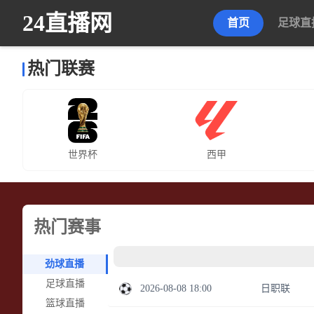
24直播网
首页
足球直
热门联赛
世界杯
西甲
热门赛事
劲球直播
足球直播
2026-08-08 18:00
日职联
篮球直播