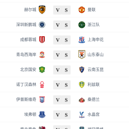
V
S
赫尔城
曼联
V
S
深圳新鹏城
浙江队
V
S
成都蓉城
上海申花
V
S
青岛西海岸
山东泰山
V
S
北京国安
云南玉昆
V
S
诺丁汉森林
利兹联
V
S
伊普斯维奇
桑德兰
V
S
埃弗顿
水晶宫