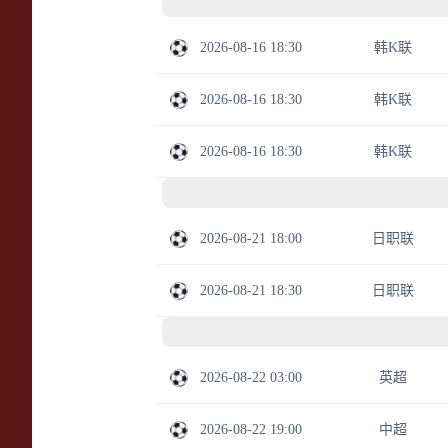
2026-08-16 18:30
韩K联
2026-08-16 18:30
韩K联
2026-08-16 18:30
韩K联
2026-08-21 18:00
日职联
2026-08-21 18:30
日职联
2026-08-22 03:00
英超
2026-08-22 19:00
中超