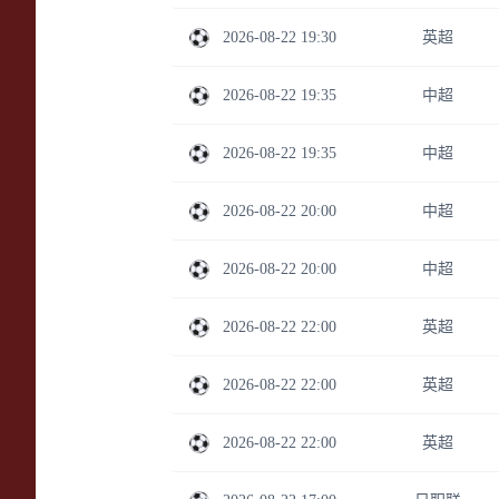
2026-08-22 19:30
英超
2026-08-22 19:35
中超
2026-08-22 19:35
中超
2026-08-22 20:00
中超
2026-08-22 20:00
中超
2026-08-22 22:00
英超
2026-08-22 22:00
英超
2026-08-22 22:00
英超