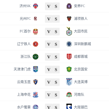
V
S
济州SK
安养FC
V
S
光州FC
浦项铁人
V
S
FC首尔
大田市民
V
S
辽宁铁人
深圳新鹏城
V
S
浙江队
成都蓉城
V
S
天津津门虎
北京国安
V
S
云南玉昆
大连英博
V
S
上海申花
河南队
V
S
水户蜀葵
大阪钢巴