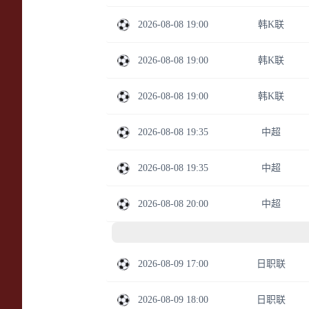
2026-08-08 19:00
韩K联
2026-08-08 19:00
韩K联
2026-08-08 19:00
韩K联
2026-08-08 19:35
中超
2026-08-08 19:35
中超
2026-08-08 20:00
中超
2026-08-09 17:00
日职联
2026-08-09 18:00
日职联