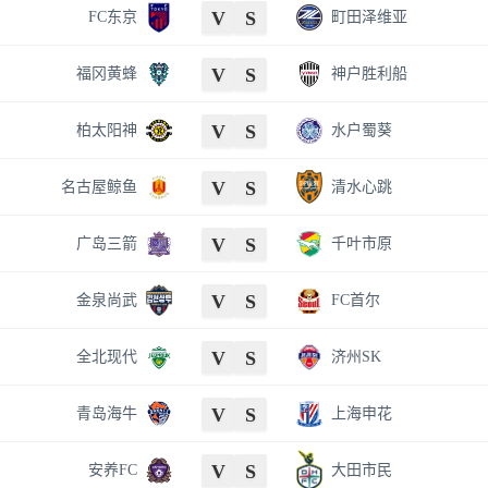
V
S
FC东京
町田泽维亚
V
S
福冈黄蜂
神户胜利船
V
S
柏太阳神
水户蜀葵
V
S
名古屋鲸鱼
清水心跳
V
S
广岛三箭
千叶市原
V
S
金泉尚武
FC首尔
V
S
全北现代
济州SK
V
S
青岛海牛
上海申花
V
S
安养FC
大田市民