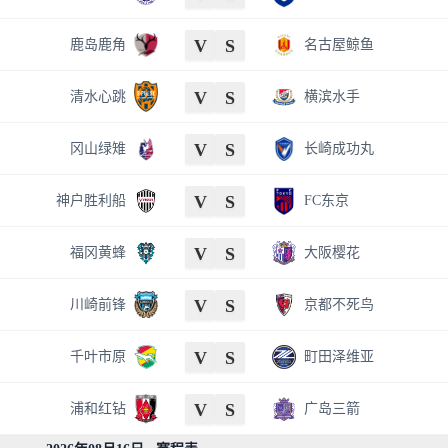
V
S
鹿岛鹿角
名古屋鲸鱼
V
S
清水心跳
横滨水手
V
S
冈山绿雉
长崎成功丸
V
S
神户胜利船
FC东京
V
S
福冈黄蜂
大阪樱花
V
S
川崎前锋
京都不死鸟
V
S
千叶市原
町田泽维亚
V
S
浦和红钻
广岛三箭