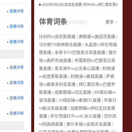
▶️2026年8月4日(足球友谊赛-济州SKvs拜仁慕尼黑)视频
直播详情
体育词条
WORD
更多
直播详情
比利时vs突尼斯直播
|
弗赖堡vs美因茨直播
|
直播详情
马尔默VS柏林联合直播
|
水晶宫vs布伦特福
德直播
|
本菲卡VS巴黎圣日耳曼直播
|
塞尔
塔vs奥萨苏纳直播
|
布雷斯特vs巴黎圣日耳
直播详情
曼直播
|
青岛海牛vs山东泰山直播
|
利物浦
vs伯恩茅斯直播
|
利物浦vs曼城直播
|
萨索
直播详情
洛vs桑普多利亚直播
|
拜仁慕尼黑vs巴塞罗
那直播
|
成都蓉城vs河北直播
|
RB莱比锡vs
直播详情
波鸿直播
|
川崎前锋vs柔佛DT直播
|
布鲁日
vs勒沃库森直播
|
珀斯野猫vs伊拉瓦拉老鹰
直播详情
直播
|
萨尔茨堡红牛vsAC米兰直播
|
切尔西
vs阿森纳直播
|
墨尔本城vs全南天龙直播
|