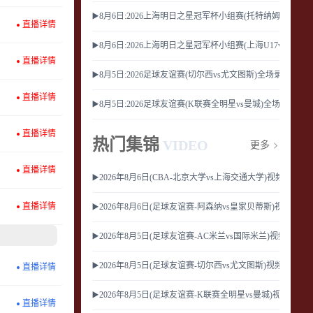
▶️8月6日:2026上海明日之星冠军杯小组赛(托特纳姆热刺U
直播详情
▶️8月6日:2026上海明日之星冠军杯小组赛(上海U17vs河
直播详情
▶️8月5日:2026足球友谊赛(切尔西vs尤文图斯)全场录像高
直播详情
▶️8月5日:2026足球友谊赛(K联赛全明星vs曼城)全场录像
直播详情
热门集锦
VIDEO
更多
直播详情
▶️2026年8月6日(CBA-北京大学vs上海交通大学)视频集锦
直播详情
▶️2026年8月6日(足球友谊赛-阿森纳vs皇家贝蒂斯)视频集
▶️2026年8月5日(足球友谊赛-AC米兰vs国际米兰)视频集
▶️2026年8月5日(足球友谊赛-切尔西vs尤文图斯)视频集锦
直播详情
▶️2026年8月5日(足球友谊赛-K联赛全明星vs曼城)视频集
直播详情